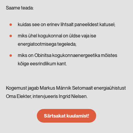
Saame teada:
kuidas see on erinev lihtsalt paneelidest katusel;
miks ühel kogukonnal on üldse vaja ise
energiatootmisega tegeleda;
miks on Obinitsa kogukonnaenergeetika mõistes
kõige eesrindlikum kant.
Kogemust jagab Markus Männik Setomaalt energiaühistust
Oma Elekter, intervjueeris Ingrid Nielsen.
Särtsakat kuulamist!