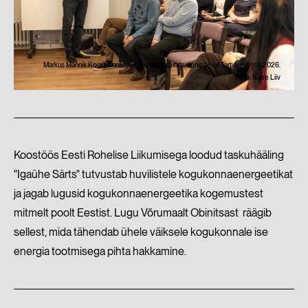
Markus Männik Kogukonnaenergeetika inspiratsioonipäeval Tartus märtsis 2026.
Foto: Katre Liiv
Koostöös Eesti Rohelise Liikumisega loodud taskuhääling
"Igaühe Särts" tutvustab huvilistele kogukonnaenergeetikat
ja jagab lugusid kogukonnaenergeetika kogemustest
mitmelt poolt Eestist. Lugu Võrumaalt Obinitsast räägib
sellest, mida tähendab ühele väiksele kogukonnale ise
energia tootmisega pihta hakkamine.