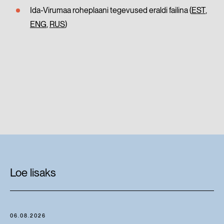
Ida-Virumaa roheplaani tegevused eraldi failina (
EST
,
ENG
,
RUS
)
Loe lisaks
06.08.2026