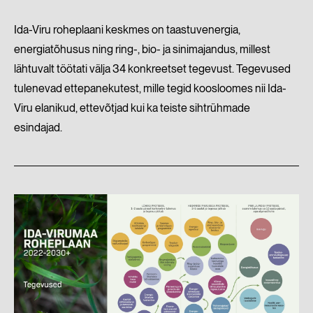
Ida-Viru roheplaani keskmes on taastuvenergia,
energiatõhusus ning ring-, bio- ja sinimajandus, millest
lähtuvalt töötati välja 34 konkreetset tegevust. Tegevused
tulenevad ettepanekutest, mille tegid koosloomes nii Ida-
Viru elanikud, ettevõtjad kui ka teiste sihtrühmade
esindajad.