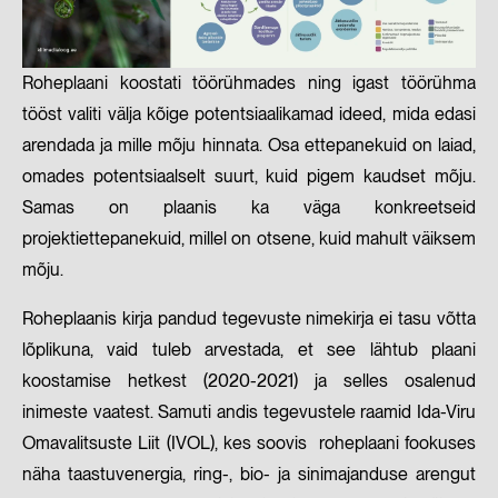
Roheplaani koostati töörühmades ning igast töörühma
tööst valiti välja kõige potentsiaalikamad ideed, mida edasi
arendada ja mille mõju hinnata. Osa ettepanekuid on laiad,
omades potentsiaalselt suurt, kuid pigem kaudset mõju.
Samas on plaanis ka väga konkreetseid
projektiettepanekuid, millel on otsene, kuid mahult väiksem
mõju.
Roheplaanis kirja pandud tegevuste nimekirja ei tasu võtta
lõplikuna, vaid tuleb arvestada, et see lähtub plaani
koostamise hetkest (2020-2021) ja selles osalenud
inimeste vaatest. Samuti andis tegevustele raamid Ida-Viru
Omavalitsuste Liit (IVOL), kes soovis roheplaani fookuses
näha taastuvenergia, ring-, bio- ja sinimajanduse arengut