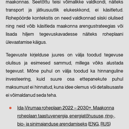
maakonnas. Seetõttu teisi võimalikke valdkondi, näiteks
transport ja jätkusuutlik elukeskkond, ei käsitletud.
Rohepöörde kontekstis on need valdkonnad siiski olulised
ning neid võib käsitleda maakonna arengustrateegias või
lisada hiljem tegevuskavadesse näiteks roheplaani
ülevaatamise käigus.
Tegevuste kirjelduse juures on välja toodud tegevuse
olulisus ja esimesed sammud, millega võiks alustada
tegevust. Mõne puhul on välja toodud ka hinnanguline
investeering, kuid suure osa ettepanekute puhul
maksumust ei hinnatud, kuna idee olemus või detailsusaste
ei võimaldanud seda teha.
Ida-Virumaa roheplaan 2022 – 2030+. Maakonna
roheplaan taastuvenergia, energiatõhususe, ring-,
bio- ja sinimajanduse arendamiseks
(
ENG
,
RUS
)