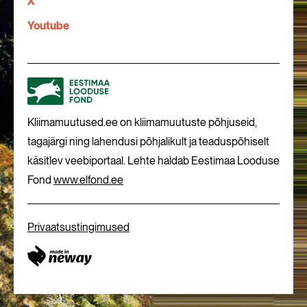
X
Youtube
Kliimamuutused.ee on kliimamuutuste põhjuseid,
tagajärgi ning lahendusi põhjalikult ja teaduspõhiselt
käsitlev veebiportaal. Lehte haldab Eestimaa Looduse
Fond
www.elfond.ee
Privaatsustingimused