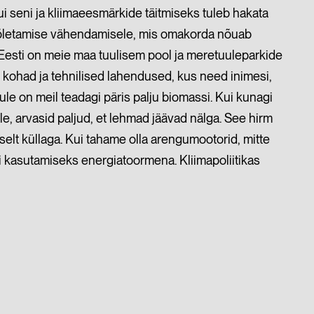
ui seni ja kliimaeesmärkide täitmiseks tuleb hakata
põletamise vähendamisele, mis omakorda nõuab
Eesti on meie maa tuulisem pool ja meretuuleparkide
d kohad ja tehnilised lahendused, kus need inimesi,
ule on meil teadagi päris palju biomassi. Kui kunagi
le, arvasid paljud, et lehmad jäävad nälga. See hirm
selt küllaga. Kui tahame olla arengumootorid, mitte
si kasutamiseks energiatoormena. Kliimapoliitikas