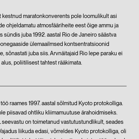
t kestnud maratonkonverents pole loomulikult asi
de ohjeldamatu atmosfääriheite eest õige ammu ja
 sündis juba 1992. aastal Rio de Janeiro säästva
hoonegaaside ülemaailmsed kontsentratsioonid
, sõnastati juba siis. Arvnäitajaid Rio lepe paraku ei
alus, poliitilisest tahtest rääkimata.
töö raames 1997. aastal sõlmitud Kyoto protokolliga.
le piisavad ohtliku kliimamuutuse ärahoidmiseks.
. EL seevastu on toimetanud vastutustundlikult, seades
adus liikuda edasi, võrreldes Kyoto protokolliga, oli