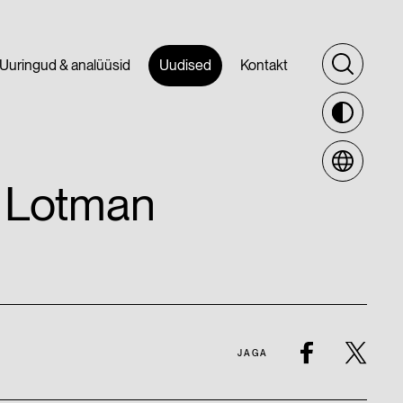
Uuringud & analüüsid
Uudised
Kontakt
ei Lotman
JAGA