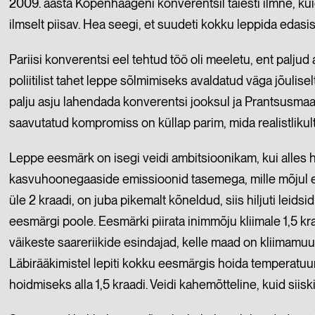
2009. aasta Kopenhaageni konverentsil täiesti ilmne, kuid p
ilmselt piisav. Hea seegi, et suudeti kokku leppida edasi
Pariisi konverentsi eel tehtud töö oli meeletu, ent paljud a
poliitilist tahet leppe sõlmimiseks avaldatud väga jõulise
palju asju lahendada konverentsi jooksul ja Prantsusmaa 
saavutatud kompromiss on küllap parim, mida realistlikult
Leppe eesmärk on isegi veidi ambitsioonikam, kui alles hil
kasvuhoonegaaside emissioonid tasemega, mille mõjul ei
üle 2 kraadi, on juba pikemalt kõneldud, siis hiljuti leid
eesmärgi poole. Eesmärki piirata inimmõju kliimale 1,5 k
väikeste saareriikide esindajad, kelle maad on kliimamuu
Läbirääkimistel lepiti kokku eesmärgis hoida temperatuuri
hoidmiseks alla 1,5 kraadi. Veidi kahemõtteline, kuid siiski