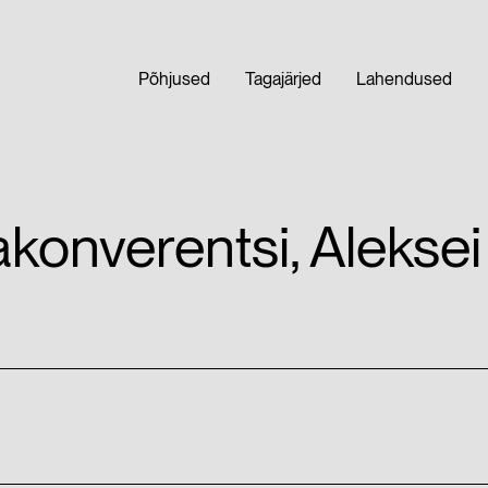
Põhjused
Tagajärjed
Lahendused
makonverentsi, Aleks