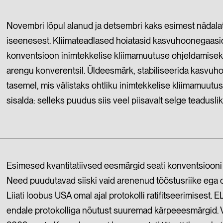
Novembri lõpul alanud ja detsembri kaks esimest nädala
iseenesest. Kliimateadlased hoiatasid kasvuhoonegaasi
konventsioon inimtekkelise kliimamuutuse ohjeldamiseks
arengu konverentsil. Üldeesmärk, stabiliseerida kasvu
tasemel, mis välistaks ohtliku inimtekkelise kliimamuutuse
sisalda: selleks puudus siis veel piisavalt selge teaduslik 
Esimesed kvantitatiivsed eesmärgid seati konventsiooni 
Need puudutavad siiski vaid arenenud tööstusriike ega o
Liiati loobus USA omal ajal protokolli ratifitseerimisest
endale protokolliga nõutust suuremad kärpeeesmärgid. Vaj