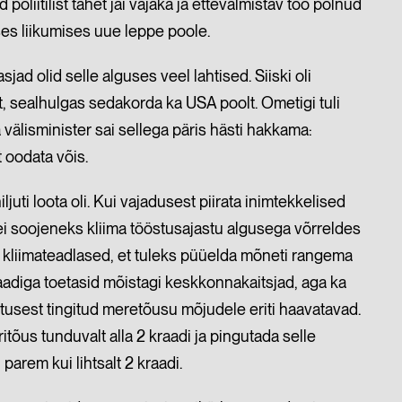
oliitilist tahet jäi vajaka ja ettevalmistav töö polnud
ses liikumises uue leppe poole.
sjad olid selle alguses veel lahtised. Siiski oli
lt, sealhulgas sedakorda ka USA poolt. Ometigi tuli
välisminister sai sellega päris hästi hakkama:
 oodata võis.
juti loota oli. Kui vajadusest piirata inimtekkelised
 soojeneks kliima tööstusajastu algusega võrreldes
sid kliimateadlased, et tuleks püüelda mõneti rangema
raadiga toetasid mõistagi keskkonnakaitsjad, aga ka
tusest tingitud meretõusu mõjudele eriti haavatavad.
tõus tunduvalt alla 2 kraadi ja pingutada selle
 parem kui lihtsalt 2 kraadi.