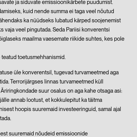
avate ja siduvate emissioonikärbete puudumist.
amiseks, kuid nende summa ei taga veel nõutud
vähendaks ka nüüdseks lubatud kärped soojenemist
s vaja veel pingutada. Seda Pariisi konverentsi
iglaseks maailma vaesemate riikide suhtes, kes pole
ile teatud toetusmehhanismid.
atuse üle konverentsil, tugevad turvameetmed aga
ida. Terrorijärgses linnas turvameetmed küll
. Äriringkondade suur osalus on aga kahe otsaga asi:
jälle annab lootust, et kokkulepitut ka täitma
enisest hoopis suuremaid investeeringuid, samal ajal
tada.
enisest suuremaid nõudeid emissioonide