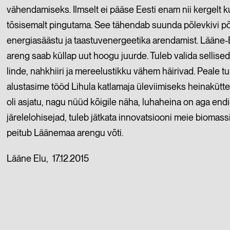
vähendamiseks. Ilmselt ei pääse Eesti enam nii kergelt k
tõsisemalt pingutama. See tähendab suunda põlevkivi 
energiasäästu ja taastuvenergeetika arendamist. Lääne-
areng saab küllap uut hoogu juurde. Tuleb valida sellise
linde, nahkhiiri ja mereelustikku vähem häirivad. Peale tu
alustasime tööd Lihula katlamaja üleviimiseks heinakütte
oli asjatu, nagu nüüd kõigile näha, luhaheina on aga endi
järelelohisejad, tuleb jätkata innovatsiooni meie biomas
peitub Läänemaa arengu võti.
Lääne Elu, 17.12.2015