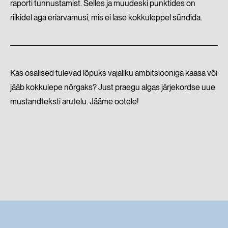
raporti tunnustamist. Selles ja muudeski punktides on
riikidel aga eriarvamusi, mis ei lase kokkuleppel sündida.
Kas osalised tulevad lõpuks vajaliku ambitsiooniga kaasa või
jääb kokkulepe nõrgaks? Just praegu algas järjekordse uue
mustandteksti arutelu. Jääme ootele!