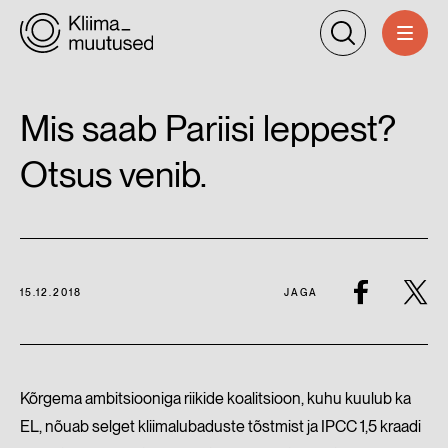
Mis saab Pariisi leppest?
Otsus venib.
15.12.2018
JAGA
Kõrgema ambitsiooniga riikide koalitsioon, kuhu kuulub ka
EL, nõuab selget kliimalubaduste tõstmist ja IPCC 1,5 kraadi