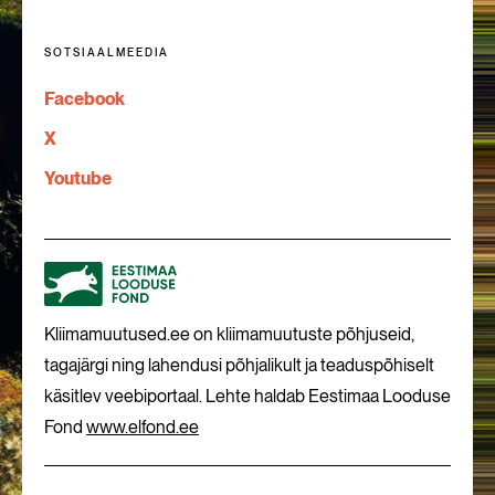
SOTSIAALMEEDIA
Facebook
X
Youtube
Kliimamuutused.ee on kliimamuutuste põhjuseid,
tagajärgi ning lahendusi põhjalikult ja teaduspõhiselt
käsitlev veebiportaal. Lehte haldab Eestimaa Looduse
Fond
www.elfond.ee