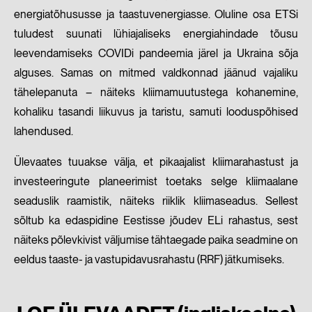
energiatõhususse ja taastuvenergiasse. Oluline osa ETSi
tuludest suunati lühiajaliseks energiahindade tõusu
leevendamiseks COVIDi pandeemia järel ja Ukraina sõja
alguses. Samas on mitmed valdkonnad jäänud vajaliku
tähelepanuta – näiteks kliimamuutustega kohanemine,
kohaliku tasandi liikuvus ja taristu, samuti looduspõhised
lahendused.
Ülevaates tuuakse välja, et pikaajalist kliimarahastust ja
investeeringute planeerimist toetaks selge kliimaalane
seaduslik raamistik, näiteks riiklik kliimaseadus. Sellest
sõltub ka edaspidine Eestisse jõudev ELi rahastus, sest
näiteks põlevkivist väljumise tähtaegade paika seadmine on
eeldus taaste- ja vastupidavusrahastu (RRF) jätkumiseks.