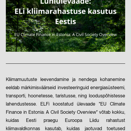
Kliimamuutuste leevendamine ja nendega kohanemine
eeldab märkimisväärseid investeeringuid energiasüsteemi,
transporti, hoonetesse, taristusse, ning looduspõhistesse
lahendustesse. ELFi koostatud ülevaade "EU Climate
Finance in Estonia: A Civil Society Overview" võtab kokku,
kuidas Eesti praegu Euroopa Liidu rahastust
kliimavaldkonnas kasutab, kuidas jaotuvad toetused