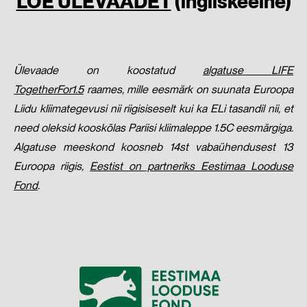
LOE ÜLEVAADET
(ingliskeelne)
Ülevaade on koostatud
algatuse LIFE
TogetherFor1.5
raames, mille eesmärk on suunata Euroopa
Liidu kliimategevusi nii riigisiseselt kui ka ELi tasandil nii, et
need oleksid kooskõlas Pariisi kliimaleppe 1.5C eesmärgiga.
Algatuse meeskond koosneb 14st vabaühendusest 13
Euroopa riigis,
Eestist on partneriks Eestimaa Looduse
Fond
.