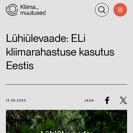
Lühiülevaade: ELi
kliimarahastuse kasutus
Eestis
13.06.2025
JAGA