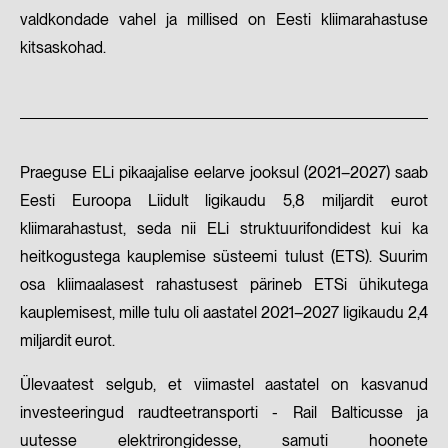
valdkondade vahel ja millised on Eesti kliimarahastuse
kitsaskohad.
Praeguse ELi pikaajalise eelarve jooksul (2021–2027) saab
Eesti Euroopa Liidult ligikaudu 5,8 miljardit eurot
kliimarahastust, seda nii ELi struktuurifondidest kui ka
heitkogustega kauplemise süsteemi tulust (ETS). Suurim
osa kliimaalasest rahastusest pärineb ETSi ühikutega
kauplemisest, mille tulu oli aastatel 2021–2027 ligikaudu 2,4
miljardit eurot.
Ülevaatest selgub, et viimastel aastatel on kasvanud
investeeringud raudteetransporti - Rail Balticusse ja
uutesse elektrirongidesse, samuti hoonete