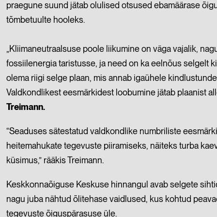
praegune suund jätab olulised otsused ebamäärase õigusli
tõmbetuulte hooleks.
„Kliimaneutraalsuse poole liikumine on väga vajalik, na
fossiilenergia taristusse, ja need on ka eelnõus selgelt k
olema riigi selge plaan, mis annab igaühele kindlustun
Valdkondlikest eesmärkidest loobumine jätab plaanist al
Treimann.
“Seaduses sätestatud valdkondlike numbriliste eesmärkide
heitemahukate tegevuste piiramiseks, näiteks turba ka
küsimus,” rääkis Treimann.
Keskkonnaõiguse Keskuse hinnangul avab selgete sihti
nagu juba nähtud õlitehase vaidlused, kus kohtud peava
tegevuste õiguspärasuse üle.