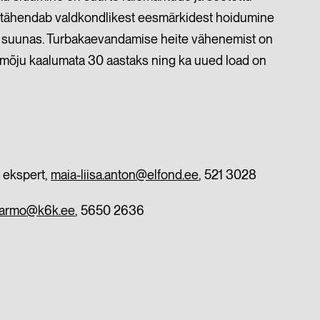
, tähendab valdkondlikest eesmärkidest hoidumine
uete suunas. Turbakaevandamise heite vähenemist on
mamõju kaalumata 30 aastaks ning ka uued load on
a ekspert,
maia-liisa.anton@elfond.ee
, 521 3028
tarmo@k6k.ee
, 5650 2636