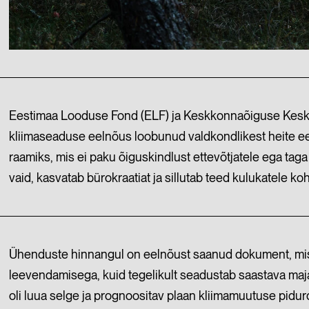
Eestimaa Looduse Fond (ELF) ja Keskkonnaõiguse Keskus
kliimaseaduse eelnõus loobunud valdkondlikest heite 
raamiks, mis ei paku õiguskindlust ettevõtjatele ega taga
vaid, kasvatab bürokraatiat ja sillutab teed kulukatele ko
Ühenduste hinnangul on eelnõust saanud dokument, mis 
leevendamisega, kuid tegelikult seadustab saastava ma
oli luua selge ja prognoositav plaan kliimamuutuse pid