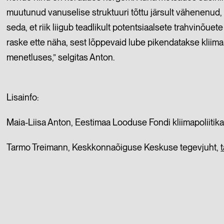
muutunud vanuselise struktuuri tõttu järsult vähenenud
seda, et riik liigub teadlikult potentsiaalsete trahvinõ
raske ette näha, sest lõppevaid lube pikendatakse klii
menetluses,” selgitas Anton.
Lisainfo:
Maia-Liisa Anton, Eestimaa Looduse Fondi kliimapoliitik
Tarmo Treimann, Keskkonnaõiguse Keskuse tegevjuht,