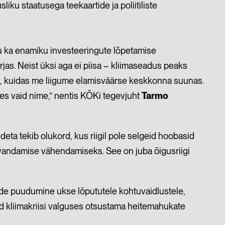
ku staatusega teekaartide ja poliitiliste
gu ka enamiku investeeringute lõpetamise
irjas. Neist üksi aga ei piisa – kliimaseadus peaks
de, kuidas me liigume elamisväärse keskkonna suunas.
les vaid nime,” nentis KÕKi tegevjuht
Tarmo
ta tekib olukord, kus riigil pole selgeid hoobasid
evandamise vähendamiseks. See on juba õigusriigi
de puudumine ukse lõpututele kohtuvaidlustele,
d kliimakriisi valguses otsustama heitemahukate