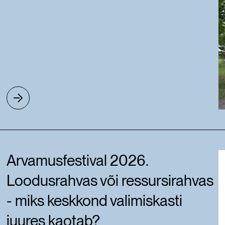
Arvamusfestival 2026.
Loodusrahvas või ressursirahvas
- miks keskkond valimiskasti
juures kaotab?