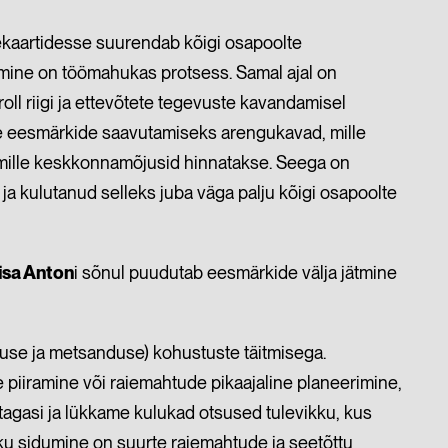
ekaartidesse suurendab kõigi osapoolte
mine on töömahukas protsess. Samal ajal on
roll riigi ja ettevõtete tegevuste kavandamisel
e eesmärkide saavutamiseks arengukavad, mille
a mille keskkonnamõjusid hinnatakse. Seega on
 ja kulutanud selleks juba väga palju kõigi osapoolte
isa Anton
i sõnul puudutab eesmärkide välja jätmine
use ja metsanduse) kohustuste täitmisega.
piiramine või raiemahtude pikaajaline planeerimine,
agasi ja lükkame kulukad otsused tulevikku, kus
u sidumine on suurte raiemahtude ja seetõttu