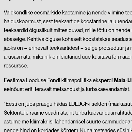
Valdkondlike eesmärkide kaotamine ja nende viimine te
halduskoormust, sest teekaartide koostamine ja uuenda
teekaardid õiguslikult mittesiduvad, mille tõttu on nende 
ebaselge. Kehtiva õiguse kohaselt koostatakse seadust
jaoks on – erinevalt teekaartidest – selge protseduur j
arusaamatu, miks riik on leiutanud uue küsitava formaadi
ressursse.
Eestimaa Looduse Fondi kliimapoliitika eksperdi
Maia-Li
eelnõust eriti teravalt metsandust ja turbakaevandamist.
“Eesti on juba praegu hädas LULUCF-i sektori (maakasut
Sektoritele raame seadmata, nt turba kaevandusmahtude 
astume me kliimakriisi lahendamisel suurte sammudega t
nende hind on kordades kõrgem. Kuna metsades süsinik