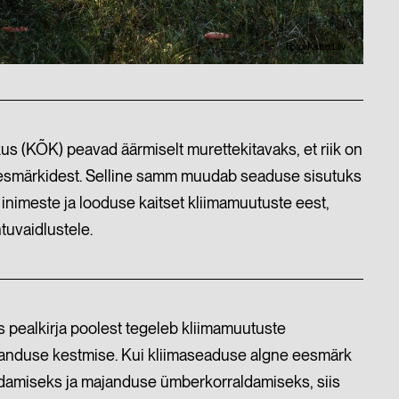
Foto: Katre Liiv
 (KÕK) peavad äärmiselt murettekitavaks, et riik on
eesmärkidest. Selline samm muudab seaduse sisutuks
 inimeste ja looduse kaitset kliimamuutuste eest,
htuvaidlustele.
pealkirja poolest tegeleb kliimamuutuste
janduse kestmise. Kui kliimaseaduse algne eesmärk
urdamiseks ja majanduse ümberkorraldamiseks, siis