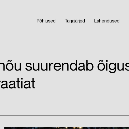
Põhjused
Tagajärjed
Lahendused
nõu suurendab õigus
aatiat