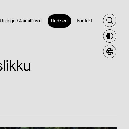
Uuringud & analüüsid
Uudised
Kontakt
likku