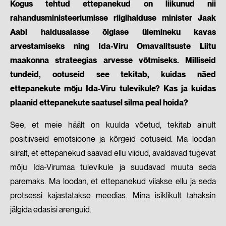
Kogus tehtud ettepanekud on liikunud nii
rahandusministeeriumisse riigihalduse minister Jaak
Aabi haldusalasse õiglase ülemineku kavas
arvestamiseks ning Ida-Viru Omavalitsuste Liitu
maakonna strateegias arvesse võtmiseks. Milliseid
tundeid, ootuseid see tekitab, kuidas näed
ettepanekute mõju Ida-Viru tulevikule? Kas ja kuidas
plaanid ettepanekute saatusel silma peal hoida?
See, et meie häält on kuulda võetud, tekitab ainult
positiivseid emotsioone ja kõrgeid ootuseid. Ma loodan
siiralt, et ettepanekud saavad ellu viidud, avaldavad tugevat
mõju Ida-Virumaa tulevikule ja suudavad muuta seda
paremaks. Ma loodan, et ettepanekud viiakse ellu ja seda
protsessi kajastatakse meedias. Mina isiklikult tahaksin
jälgida edasisi arenguid.