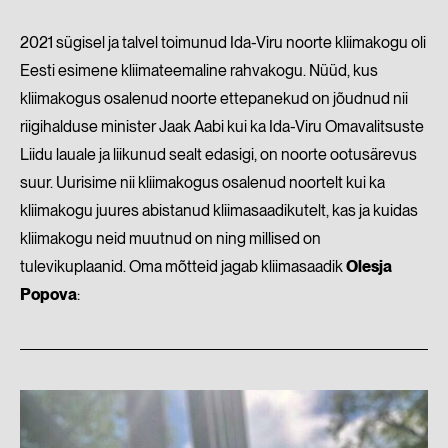
2021 sügisel ja talvel toimunud Ida-Viru noorte kliimakogu oli
Eesti esimene kliimateemaline rahvakogu. Nüüd, kus
kliimakogus osalenud noorte ettepanekud on jõudnud nii
riigihalduse minister Jaak Aabi kui ka Ida-Viru Omavalitsuste
Liidu lauale ja liikunud sealt edasigi, on noorte ootusärevus
suur. Uurisime nii kliimakogus osalenud noortelt kui ka
kliimakogu juures abistanud kliimasaadikutelt, kas ja kuidas
kliimakogu neid muutnud on ning millised on
tulevikuplaanid. Oma mõtteid jagab kliimasaadik
Olesja
Popova
: