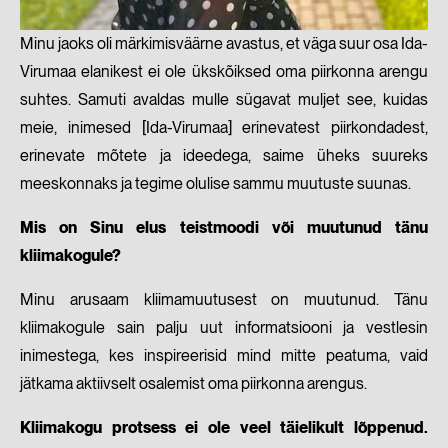
Minu jaoks oli märkimisväärne avastus, et väga suur osa Ida-
Virumaa elanikest ei ole ükskõiksed oma piirkonna arengu
suhtes. Samuti avaldas mulle sügavat muljet see, kuidas
meie, inimesed [Ida-Virumaa] erinevatest piirkondadest,
erinevate mõtete ja ideedega, saime üheks suureks
meeskonnaks ja tegime olulise sammu muutuste suunas.
Mis on Sinu elus teistmoodi või muutunud tänu
kliimakogule?
Minu arusaam kliimamuutusest on muutunud. Tänu
kliimakogule sain palju uut informatsiooni ja vestlesin
inimestega, kes inspireerisid mind mitte peatuma, vaid
jätkama aktiivselt osalemist oma piirkonna arengus.
Kliimakogu protsess ei ole veel täielikult lõppenud.