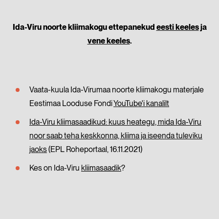
Ida-Viru noorte kliimakogu ettepanekud
eesti keeles
ja
vene keeles
.
Vaata-kuula Ida-Virumaa noorte kliimakogu materjale
Eestimaa Looduse Fondi
YouTube'i kanalilt
Ida-Viru kliimasaadikud: kuus heategu, mida Ida-Viru
noor saab teha keskkonna, kliima ja iseenda tuleviku
jaoks
(EPL Roheportaal, 16.11.2021)
Kes on Ida-Viru
kliimasaadik
?