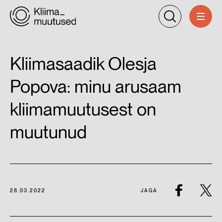
Kliimasaadik Olesja
Popova: minu arusaam
kliimamuutusest on
muutunud
28.03.2022
JAGA