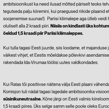
ambitsioonikust ka need ilusad mõtted päriselt teoks teha.
tegutseda palju kiiremini, kui praegused riikide plaanid 
soojenemise suunas!).
Pariisi kliimalepe aga ütleb vei
oluliselt alla 2 kraadi piiri.
Niisiis on kindlasti üks kohtum
öeldud 1,5 kraadi piir Pariisi kliimaleppes.
Kui tulla tagasi Eesti juurde, siis loodame, et majanduse
väikest vihjet, et Eestis mõeldakse põlevkivi asendamis
rakendada Ida-Virumaa töölisi uutes valdkondades.
Kui Ratas tõi positiivse näitena välja Eesti plaani vähe
Komisjon tuli nädal tagasi lagedale ambitsioonika visioon
süsinikuneutraalne.
Kõne järgi on Eesti valmis kiirelo
1,5 kraadi piires. Üks selge samm selle poole oleks Eur