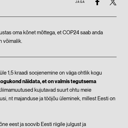
JAGA
alustas oma kõnet mõttega, et COP24 saab anda
n võimalik.
et üle 1,5 kraadi soojenemine on väga ohtlik kogu
kogukond näidata, et on valmis tegutsema
gi kliimamuutused kujutavad suurt ohtu meie
usi, nt majanduse ja tööjõu üleminek, millest Eesti on
 eest ja soovib Eesti riigile julgust ja