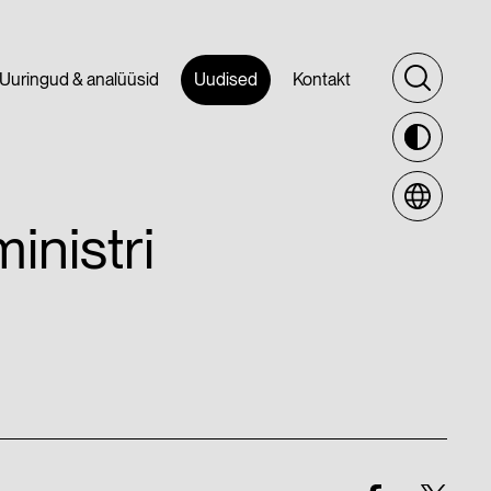
Uuringud & analüüsid
Uudised
Kontakt
inistri