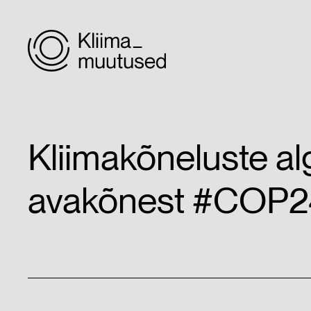
Kliimakõneluste alg
avakõnest #COP2