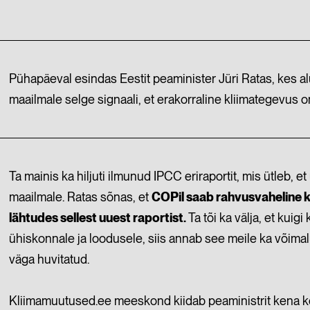
Pühapäeval esindas Eestit peaminister Jüri Ratas, kes 
maailmale selge signaali, et erakorraline kliimategevus o
Ta mainis ka hiljuti ilmunud IPCC eriraportit, mis ütleb, 
maailmale. Ratas sõnas, et
COPil saab rahvusvaheline 
lähtudes sellest uuest raportist.
Ta tõi ka välja, et kui
ühiskonnale ja loodusele, siis annab see meile ka võimal
väga huvitatud.
Kliimamuutused.ee meeskond kiidab peaministrit kena kõne