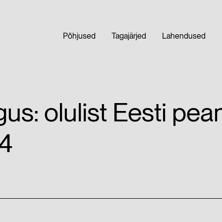
Põhjused
Tagajärjed
Lahendused
us: olulist Eesti peam
4