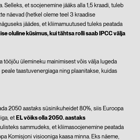
 Selleks, et soojenemine jääks alla 1,5 kraadi, tuleb
ette näevad (hetkel oleme teel 3 kraadise
di häguseks jäädes, et kliimamuutused tuleks peatada
ise oluline küsimus, kui tähtsa rolli saab IPCC välja
 ja tööjõu ülemineku mainimisest võis välja lugeda
e peale taastuvenergiaga ning plaanitakse, kuidas
ndada 2050 aastaks süsinikuheidet 80%, siis Euroopa
iga, et
EL võiks olla 2050. aastaks
omulisteks sammudeks, et kliimasoojenemine peatada
oopa Komisjoni visiooniga kaasa minna. Eks näeme,