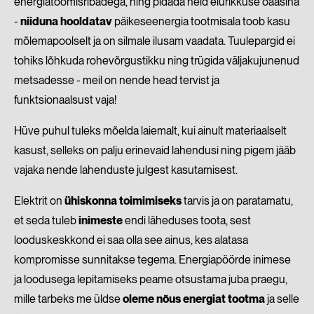
energiatoomisribadega, ning pidada neid elurikkuse oaasina
-
niiduna hooldatav
päikeseenergia tootmisala toob kasu
mõlemapoolselt ja on silmale ilusam vaadata. Tuulepargid ei
tohiks lõhkuda rohevõrgustikku ning trügida väljakujunenud
metsadesse - meil on nende head tervist ja
funktsionaalsust vaja!
Hüve puhul tuleks mõelda laiemalt, kui ainult materiaalselt
kasust, selleks on palju erinevaid lahendusi ning pigem jääb
vajaka nende lahenduste julgest kasutamisest.
Elektrit on
ühiskonna toimimiseks
tarvis ja on paratamatu,
et seda tuleb
inimeste
endi läheduses toota, sest
looduskeskkond ei saa olla see ainus, kes alatasa
kompromisse sunnitakse tegema. Energiapöörde inimese
ja loodusega lepitamiseks peame otsustama juba praegu,
mille tarbeks me üldse
oleme nõus energiat tootma
ja selle