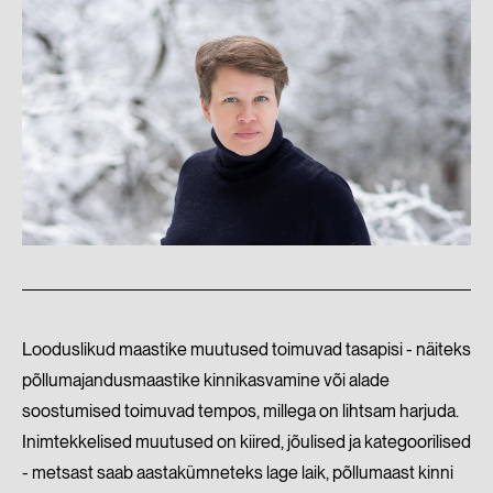
Looduslikud maastike muutused toimuvad tasapisi - näiteks
põllumajandusmaastike kinnikasvamine või alade
soostumised toimuvad tempos, millega on lihtsam harjuda.
Inimtekkelised muutused on kiired, jõulised ja kategoorilised
- metsast saab aastakümneteks lage laik, põllumaast kinni