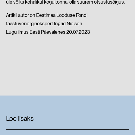
üle võiks kohalikul kogukonnal olla suurem otsustusõigus.
Artikli autor on Eestimaa Looduse Fondi
taastuvenergiaekspert Ingrid Nielsen
Lugu ilmus
Eesti Päevalehes
20.07.2023
Loe lisaks