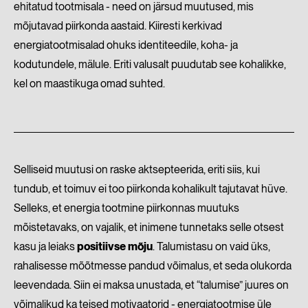
ehitatud tootmisala - need on järsud muutused, mis
mõjutavad piirkonda aastaid. Kiiresti kerkivad
energiatootmisalad ohuks identiteedile, koha- ja
kodutundele, mälule. Eriti valusalt puudutab see kohalikke,
kel on maastikuga omad suhted.
Selliseid muutusi on raske aktsepteerida, eriti siis, kui
tundub, et toimuv ei too piirkonda kohalikult tajutavat hüve.
Selleks, et energia tootmine piirkonnas muutuks
mõistetavaks, on vajalik, et inimene tunnetaks selle otsest
kasu ja leiaks
positiivse mõju
. Talumistasu on vaid üks,
rahalisesse mõõtmesse pandud võimalus, et seda olukorda
leevendada. Siin ei maksa unustada, et “talumise” juures on
võimalikud ka teised motivaatorid - energiatootmise üle