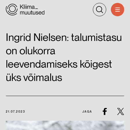
Ingrid Nielsen: talumistasu
on olukorra
leevendamiseks kõigest
üks võimalus
21.07.2023
JAGA