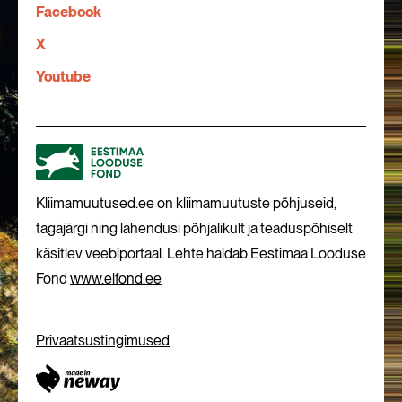
Facebook
X
Youtube
Kliimamuutused.ee on kliimamuutuste põhjuseid,
tagajärgi ning lahendusi põhjalikult ja teaduspõhiselt
käsitlev veebiportaal. Lehte haldab Eestimaa Looduse
Fond
www.elfond.ee
Privaatsustingimused