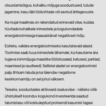
otsustamisõigus, kohaliku mõjuga soodustused, tulude
jagamine, kasu läbi töökohtade või seotud äritegevuste.
Ka mujal maailmas on rakendatud erinevaid viise, kuidas
hüvitada kohalikele inimestele ja kogukondadele
energiatootmisega kaasaskäivat negatiivset mõju.
Esiteks, valides energiatootmiseks kasutatavaid alasid.
Tootmise saab tuua inimestele lähemale, kui kasutame ära
tugeva inimmõjuga maastike (tööstusalad, katused, parklad,
maanteed ja raudteed). Sellistel aladel on energiatootmist
palju lihtsam taluda ja ka täiendav negatiivne
keskkonnamõju on sel juhul väiksem.
Teiseks, soodustades aktiivseid osalusviise - näiteks võib
ühistuliselt koonduv kogukond investeerida saadud
talumistasu või kokkulepitud protsendi kasumist tagasi