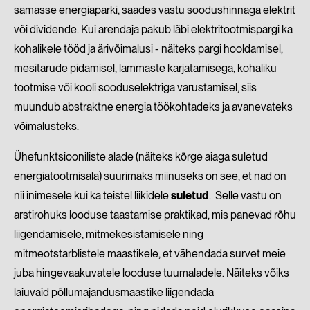
samasse energiaparki, saades vastu soodushinnaga elektrit
või dividende. Kui arendaja pakub läbi elektritootmispargi ka
kohalikele tööd ja ärivõimalusi - näiteks pargi hooldamisel,
mesitarude pidamisel, lammaste karjatamisega, kohaliku
tootmise või kooli sooduselektriga varustamisel, siis
muundub abstraktne energia töökohtadeks ja avanevateks
võimalusteks.
Ühefunktsiooniliste alade (näiteks kõrge aiaga suletud
energiatootmisala) suurimaks miinuseks on see, et nad on
nii inimesele kui ka teistel liikidele
suletud
. Selle vastu on
arstirohuks looduse taastamise praktikad, mis panevad rõhu
liigendamisele, mitmekesistamisele ning
mitmeotstarblistele maastikele, et vähendada survet meie
juba hingevaakuvatele looduse tuumaladele. Näiteks võiks
laiuvaid põllumajandusmaastike liigendada