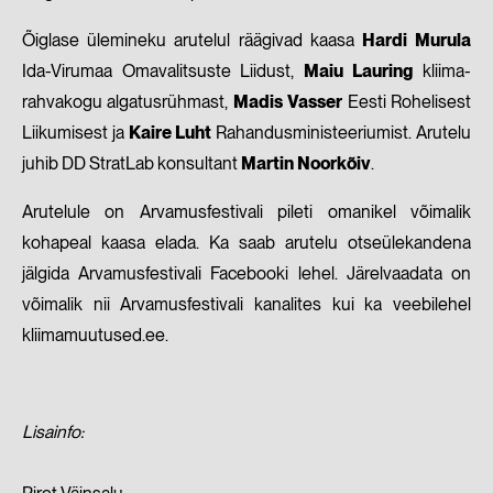
Õiglase ülemineku arutelul räägivad kaasa
Hardi Murula
Ida-Virumaa Omavalitsuste Liidust,
Maiu Lauring
kliima-
rahvakogu algatusrühmast,
Madis Vasser
Eesti Rohelisest
Liikumisest ja
Kaire Luht
Rahandusministeeriumist. Arutelu
juhib DD StratLab konsultant
Martin Noorkõiv
.
Arutelule on Arvamusfestivali pileti omanikel võimalik
kohapeal kaasa elada. Ka saab arutelu otseülekandena
jälgida Arvamusfestivali Facebooki lehel. Järelvaadata on
võimalik nii Arvamusfestivali kanalites kui ka veebilehel
kliimamuutused.ee.
Lisainfo: