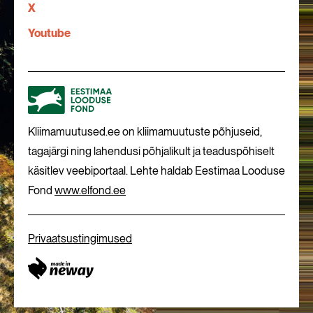
X
Youtube
Kliimamuutused.ee on kliimamuutuste põhjuseid,
tagajärgi ning lahendusi põhjalikult ja teaduspõhiselt
käsitlev veebiportaal. Lehte haldab Eestimaa Looduse
Fond
www.elfond.ee
Privaatsustingimused