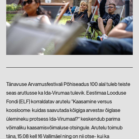
Tänavuse Arvamusfestivali Põhiseadus 100 alal tuleb teiste
seas arutlusse ka Ida-Virumaa tulevik. Eestimaa Looduse
Fondi (ELF) korraldatav arutelu “Kaasamine versus
koosloome: kuidas saavutada kõigiga arvestav õiglase
ülemineku protsess Ida-Virumaal?” keskendub parima
võimaliku kaasamisvõimaluse otsingule. Arutelu toimub
täna, 15.08 kell 16 Vallimäel ning on nii otse- kui ka