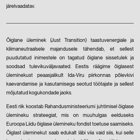
järelvaadatav.
Õiglane üleminek (Just Transition) taastuvenergiale ja
kliimaneutraalsele majandusele tähendab, et sellest
puudutatud inimestele on tagatud õiglane sissetulek ja
soodsad tulevikuväljavaated. Eestis räägime õiglasest
üleminekust peaasjalikult Ida-Viru piirkonnas põlevkivi
kaevandamise ja kasutamisega seotud töötajate ja sellest
mõjutatud kogukondade jaoks.
Eesti riik koostab Rahandusministeeriumi juhtimisel õiglase
ülemineku strateegiat, mis on muuhulgas eelduseks
Euroopa Liidu õiglase ülemineku fondist toetuse saamiseks.
Õiglast üleminekut saab edukalt läbi viia vaid siis, kui selle