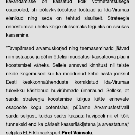
kavandamisse on kaasatud kõik võtmetähtsusega
osapooled, sh põlevkivitööstuse töötajad ja Ida-Virumaa
elanikud ning seda on tehtud sisuliselt. Strateegia
õnnestumise üheks kõige olulisemaks teguriks on sisukas
kaasamine.
“Tavapärased arvamuskorjed ning teemaseminarid jäävad
nii mastaapse ja põhimõttelisi muudatusi kaasatoova plaani
koostamisel väheks. Sellele annavad kinnitust nii teiste
riikide kogemused kui ka möödunud kahe aasta jooksul
Eesti keskkonnaühenduste korraldatud Ida-Virumaa
tulevikku käsitlenud huvirühmade ümarlauad. Selleks, et
saada strateegia koostamise käigus kätte erinevate
osapoolte kogu potentsiaal, püüame Arvamusfestivalil
saada selgust, kuidas saaks kaasata huvipooli nii, et kõik
tunneksid end ka päriselt kaasarääkijatena ja arvestatuna,”
selgitas ELFi kliimaekspert
Piret Väinsalu
.