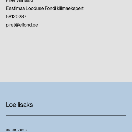
Piret Väinsalu
Eestimaa Looduse Fondi kliimaekspert
58120287
piret@elfond.ee
Loe lisaks
06.08.2026