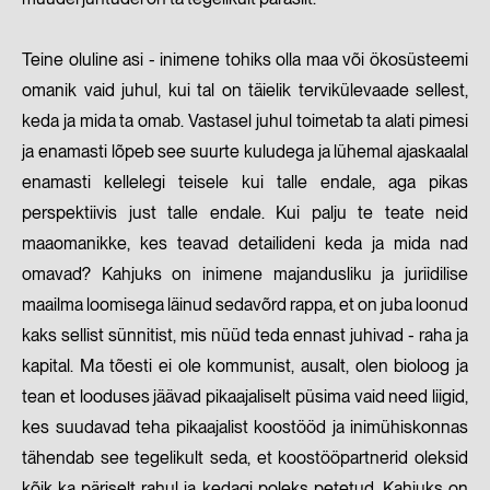
Teine oluline asi - inimene tohiks olla maa või ökosüsteemi
omanik vaid juhul, kui tal on täielik tervikülevaade sellest,
keda ja mida ta omab. Vastasel juhul toimetab ta alati pimesi
ja enamasti lõpeb see suurte kuludega ja lühemal ajaskaalal
enamasti kellelegi teisele kui talle endale, aga pikas
perspektiivis just talle endale. Kui palju te teate neid
maaomanikke, kes teavad detailideni keda ja mida nad
omavad? Kahjuks on inimene majandusliku ja juriidilise
maailma loomisega läinud sedavõrd rappa, et on juba loonud
kaks sellist sünnitist, mis nüüd teda ennast juhivad - raha ja
kapital. Ma tõesti ei ole kommunist, ausalt, olen bioloog ja
tean et looduses jäävad pikaajaliselt püsima vaid need liigid,
kes suudavad teha pikaajalist koostööd ja inimühiskonnas
tähendab see tegelikult seda, et koostööpartnerid oleksid
kõik ka päriselt rahul ja kedagi poleks petetud. Kahjuks on