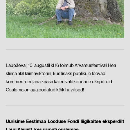
Laupäeval, 10. augustil kl 16 toimub Arvamusfestivali Hea
kliima alal kliimaviktoriin, kus lisaks publikule löövad
kommenteerijana kaasa ka eri valdkondade eksperdid.
Osalema on aga oodatud kõik huvilised!
Uurisime Eestimaa Looduse Fondi liigikaitse eksperdilt
Lauri Kleinilt, kes samuti osalemas: