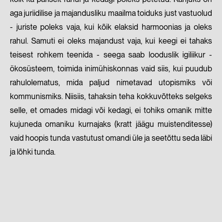
aga juriidilise ja majandusliku maailma toiduks just vastuolud
- juriste poleks vaja, kui kõik elaksid harmoonias ja oleks
rahul. Samuti ei oleks majandust vaja, kui keegi ei tahaks
teisest rohkem teenida - seega saab looduslik igiliikur -
ökosüsteem, toimida inimühiskonnas vaid siis, kui puudub
rahulolematus, mida paljud nimetavad utopismiks või
kommunismiks. Niisiis, tahaksin teha kokkuvõtteks selgeks
selle, et omades midagi või kedagi, ei tohiks omanik mitte
kujuneda omaniku kurnajaks (kratt jäägu muistenditesse)
vaid hoopis tunda vastutust omandi üle ja seetõttu seda läbi
ja lõhki tunda.