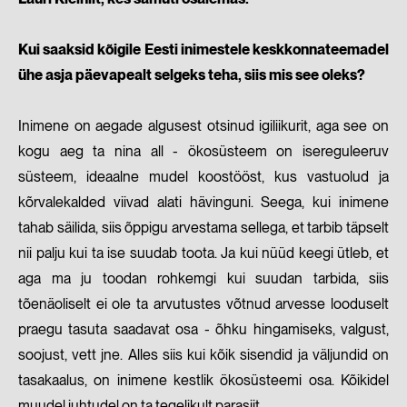
Kui saaksid kõigile Eesti inimestele keskkonnateemadel
ühe asja päevapealt selgeks teha, siis mis see oleks?
Inimene on aegade algusest otsinud igiliikurit, aga see on
kogu aeg ta nina all - ökosüsteem on isereguleeruv
süsteem, ideaalne mudel koostööst, kus vastuolud ja
kõrvalekalded viivad alati hävinguni. Seega, kui inimene
tahab säilida, siis õppigu arvestama sellega, et tarbib täpselt
nii palju kui ta ise suudab toota. Ja kui nüüd keegi ütleb, et
aga ma ju toodan rohkemgi kui suudan tarbida, siis
tõenäoliselt ei ole ta arvutustes võtnud arvesse looduselt
praegu tasuta saadavat osa - õhku hingamiseks, valgust,
soojust, vett jne. Alles siis kui kõik sisendid ja väljundid on
tasakaalus, on inimene kestlik ökosüsteemi osa. Kõikidel
muudel juhtudel on ta tegelikult parasiit.