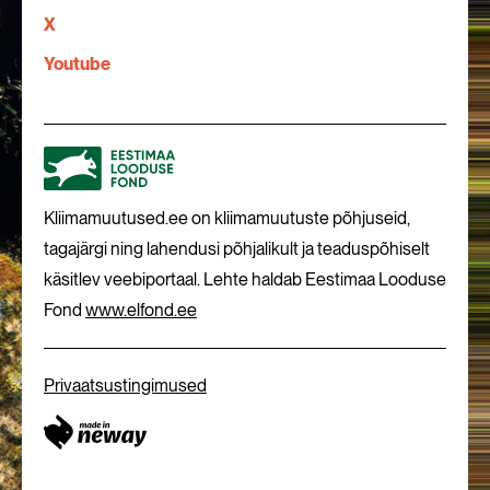
X
Youtube
Kliimamuutused.ee on kliimamuutuste põhjuseid,
tagajärgi ning lahendusi põhjalikult ja teaduspõhiselt
käsitlev veebiportaal. Lehte haldab Eestimaa Looduse
Fond
www.elfond.ee
Privaatsustingimused