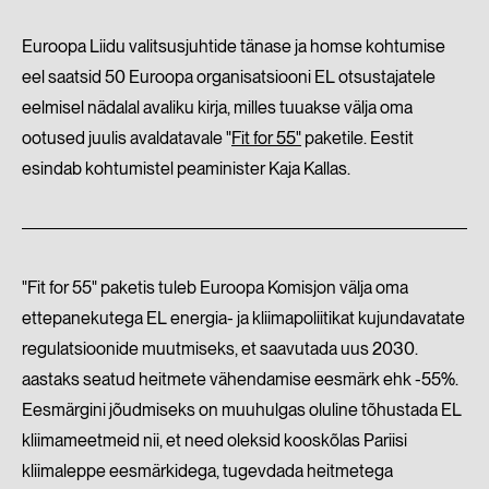
Euroopa Liidu valitsusjuhtide tänase ja homse kohtumise
eel saatsid 50 Euroopa organisatsiooni EL otsustajatele
eelmisel nädalal avaliku kirja, milles tuuakse välja oma
ootused juulis avaldatavale "
Fit for 55"
paketile. Eestit
esindab kohtumistel peaminister Kaja Kallas.
"Fit for 55" paketis tuleb Euroopa Komisjon välja oma
ettepanekutega EL energia- ja kliimapoliitikat kujundavatate
regulatsioonide muutmiseks, et saavutada uus 2030.
aastaks seatud heitmete vähendamise eesmärk ehk -55%.
Eesmärgini jõudmiseks on muuhulgas oluline tõhustada EL
kliimameetmeid nii, et need oleksid kooskõlas Pariisi
kliimaleppe eesmärkidega, tugevdada heitmetega