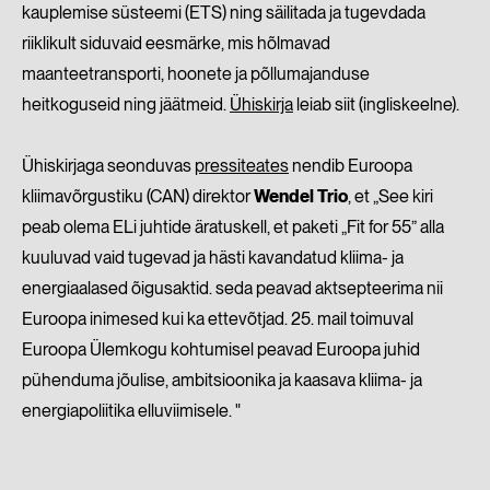
kauplemise süsteemi (ETS) ning säilitada ja tugevdada
riiklikult siduvaid eesmärke, mis hõlmavad
maanteetransporti, hoonete ja põllumajanduse
heitkoguseid ning jäätmeid.
Ühiskirja
leiab siit (ingliskeelne).
Ühiskirjaga seonduvas
pressiteates
nendib Euroopa
kliimavõrgustiku (CAN) direktor
Wendel Trio
, et „See kiri
peab olema ELi juhtide äratuskell, et paketi „Fit for 55” alla
kuuluvad vaid tugevad ja hästi kavandatud kliima- ja
energiaalased õigusaktid. seda peavad aktsepteerima nii
Euroopa inimesed kui ka ettevõtjad. 25. mail toimuval
Euroopa Ülemkogu kohtumisel peavad Euroopa juhid
pühenduma jõulise, ambitsioonika ja kaasava kliima- ja
energiapoliitika elluviimisele. "