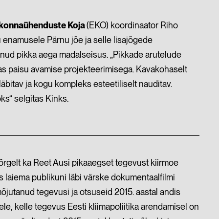
kkonnaühenduste Koja
(EKO) koordinaator Riho
u enamusele Pärnu jõe ja selle lisajõgede
lnud pikka aega madalseisus. „Pikkade arutelude
ustas paisu avamise projekteerimisega. Kavakohaselt
läbitav ja kogu kompleks esteetiliselt nauditav.
ks“ selgitas Kinks.
õrgelt ka Reet Ausi
pikaaegset tegevust kiirmoe
s laiema publikuni läbi värske dokumentaalfilmi
õjutanud tegevusi ja otsuseid 2015.
aastal andis
ele, kelle tegevus Eesti kliimapoliitika arendamisel on