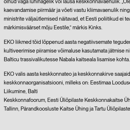
olnud väga
lühinägelik või lausa keskkonnavaenulik. „Ol
kaevandamise piirmäär ja võeti vastu kliimavaenulik nin
ministrite väljaütlemised
näitavad, et Eesti poliitikud ei
märkimisväärset mõju Eestile,“ märkis Kinks.
EKO liikmed tõid lõppenud aasta negatiivsemate teguden
kultiveerimise piiramise võimaluse kasutamata jätmise n
Balticu trassivalikutesse Nabala kaitseala lisamise kohta
EKO valis aasta keskkonnateo ja keskkonnakirve saaj
keskkonnaorganisatsiooni, milleks on: Eestimaa Looduse
Liikumine, Balti
Keskkonnafoorum, Eesti Üliõpilaste Keskkonnakaitse Üh
Tallinn, Pärandkoosluste Kaitse Ühing ja Tartu Üliõpilast