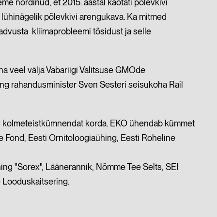
eme nördinud, et 2015. aastal
kaotati põlevkivi
g
lühinägelik põlevkivi arengukava. Ka mitmed
 teadvusta kliimaprobleemi tõsidust ja
selle
a veel välja Vabariigi Valitsuse GMOde
ing rahandusminister Sven Sesteri seisukoha Rail
.
aid kolmeteistkümnendat korda. EKO ühendab kümmet
 Fond, Eesti Ornitoloogiaühing, Eesti Roheline
ing "Sorex", Läänerannik, Nõmme Tee Selts, SEI
e Looduskaitsering.