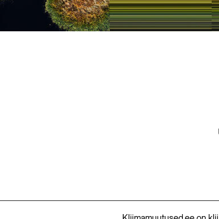
Kliimamuutused.ee on kli