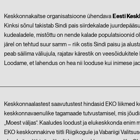
Keskkonnakaitse organisatsioone ühendava
Eesti Kes
Kinksi sõnul takistab Sindi pais siirdekalade juurdepääs
kudealadele, mistõttu on nende kalade populatsioonid o
järel on tehtud suur samm – riik ostis Sindi paisu ja al
peab säilima väliujula, rajatav kärestik on veesõidukitele 
Loodame, et lahendus on hea nii looduse kui inimese jao
Keskkonnaalastest saavutustest hindasid EKO liikmed k
keskkonnavaenulike tagamaade tutvustamisel,
mis jõudi
„Moest väljas“.
Kaaludes loodust ja elukeskkonda enim m
EKO keskkonnakirve tiitli Riigikogule ja Vabariigi
Valitsus