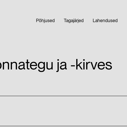
Põhjused
Tagajärjed
Lahendused
nnategu ja -kirves