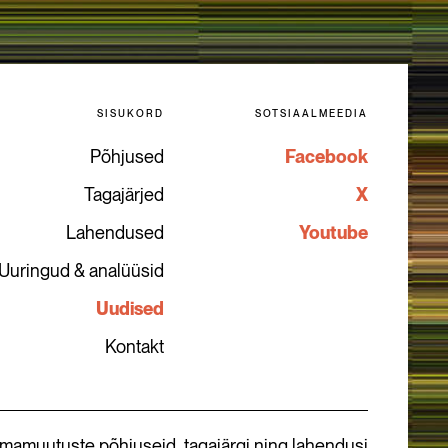
SISUKORD
SOTSIAALMEEDIA
Põhjused
Facebook
Tagajärjed
X
Lahendused
Youtube
Uuringud & analüüsid
Uudised
Kontakt
imamuutuste põhjuseid, tagajärgi ning lahendusi